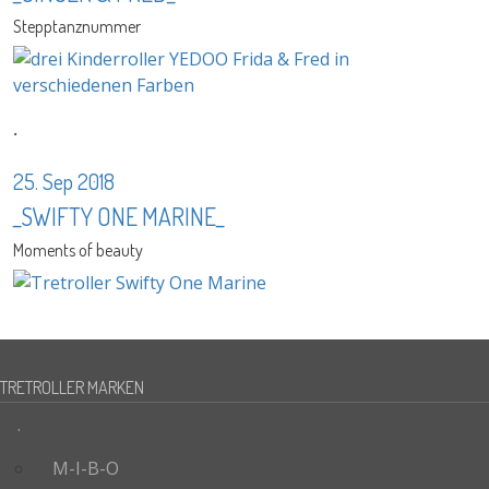
Stepptanznummer
.
25. Sep 2018
_SWIFTY ONE MARINE_
Moments of beauty
TRETROLLER MARKEN
.
M-I-B-O